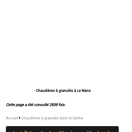
- Chaudières à granulés à Le Mans
- Chaudières à granulés à La Flèche
- Chaudières à granulés à Sablé-sur-Sarthe
Cette page a été consulté 2838 fois.
- Chaudières à granulés à Allonnes
- Chaudières à granulés à La Ferté-Bernard
- Chaudières à granulés à Coulaines
Accueil
Chaudières à granulés dans la Sarthe
- Chaudières à granulés à Changé
- Chaudières à granulés à Mamers