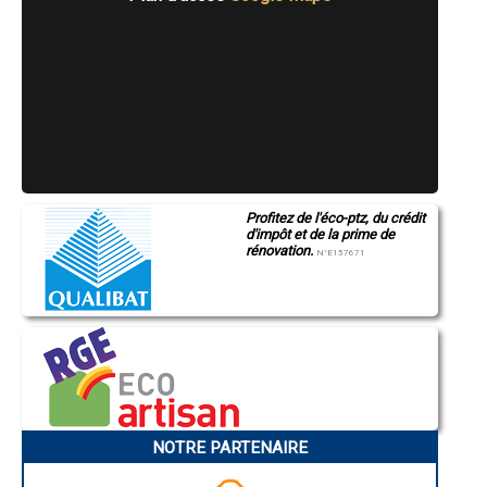
- (entreprise) Maçonnerie à Saint-Gervais-en-Belin
- (entreprise) Maçonnerie à Yvré-le-Pôlin
- (entreprise) Maçonnerie à Saint-Pavace
- (entreprise) Maçonnerie à Arçonnay
- (entreprise) Maçonnerie à Conlie
- (entreprise) Maçonnerie à Saint-Georges-du-Bois
- (entreprise) Maçonnerie à Mézeray
- (entreprise) Maçonnerie à Cherré
- (entreprise) Maçonnerie à Vaas
- (entreprise) Maçonnerie à Montbizot
- (entreprise) Maçonnerie à Luché-Pringé
Profitez de l'éco-ptz, du crédit
- (entreprise) Maçonnerie à Saint-Paterne
d'impôt et de la prime de
- (entreprise) Maçonnerie à Thorigné-sur-Dué
rénovation.
N°E157671
- (entreprise) Maçonnerie à Tuffé
- (entreprise) Maçonnerie à Mansigné
- (entreprise) Maçonnerie à Louplande
- (entreprise) Maçonnerie à Auvers-le-Hamon
- (entreprise) Maçonnerie à Coulans-sur-Gée
- (entreprise) Maçonnerie à La Chartre-sur-le-Loir
- (entreprise) Maçonnerie à Marigné-Laillé
- (entreprise) Maçonnerie à Brûlon
- (entreprise) Maçonnerie à Aigne
- (entreprise) Maçonnerie à La Chapelle-d'Aligné
NOTRE PARTENAIRE
- (entreprise) Maçonnerie à Fillé
- (entreprise) Maçonnerie à Pontvallain