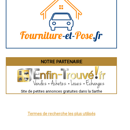
- Entreprise d'isolation extérieure à Pontvallain
- Entreprise d'isolation extérieure à Trangé
- Entreprise d'isolation extérieure à Dollon
- Entreprise d'isolation extérieure à Le Breil-sur-Mérize
- Entreprise d'isolation extérieure à Champfleur
- Entreprise d'isolation extérieure à Vion
- Entreprise d'isolation extérieure à Solesmes
- Entreprise d'isolation extérieure à Saint-Jean-d'Assé
- Entreprise d'isolation extérieure à Saint-Ouen-en-Belin
- Entreprise d'isolation extérieure à Beaufay
- Entreprise d'isolation extérieure à Ballon
- Entreprise d'isolation extérieure à Le Luart
NOTRE PARTENAIRE
- Entreprise d'isolation extérieure à Pruillé-le-Chétif
- Entreprise d'isolation extérieure à Clermont-Créans
- Entreprise d'isolation extérieure à Torcé-en-Vallée
- Entreprise d'isolation extérieure à Luceau
- Entreprise d'isolation extérieure à Ruillé-sur-Loir
- Entreprise d'isolation extérieure à Souligné-sous-Ballon
Site de petites annonces gratuites dans la Sarthe
- Entreprise d'isolation extérieure à Voivres-lès-le-Mans
- Entreprise d'isolation extérieure à Bazouges-sur-le-Loir
- Entreprise d'isolation extérieure à Challes
- Entreprise d'isolation extérieure à Juigné-sur-Sarthe
Termes de recherche les plus utilisés
- Entreprise d'isolation extérieure à Joué-l'Abbé
- Entreprise d'isolation extérieure à Le Bailleul
- Entreprise d'isolation extérieure à Requeil