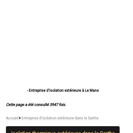
- Entreprise d'isolation extérieure à Le Mans
- Entreprise d'isolation extérieure à La Flèche
- Entreprise d'isolation extérieure à Sablé-sur-Sarthe
Cette page a été consulté 3947 fois.
- Entreprise d'isolation extérieure à Allonnes
- Entreprise d'isolation extérieure à La Ferté-Bernard
- Entreprise d'isolation extérieure à Coulaines
Accueil
Entreprise d'isolation extérieure dans la Sarthe
- Entreprise d'isolation extérieure à Changé
- Entreprise d'isolation extérieure à Mamers