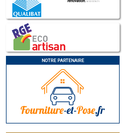
rénovation.
Gap
N°E157671
- Diagnostic immobilier à Brûlon
Nice
- Diagnostic immobilier à Aigne
Annonay
- Diagnostic immobilier à La Chapelle-d'Aligné
Charleville-Mézières
Pamiers
- Diagnostic immobilier à Fillé
Troyes
- Diagnostic immobilier à Pontvallain
Narbonne
- Diagnostic immobilier à Trangé
Rodez
- Diagnostic immobilier à Dollon
Marseille
- Diagnostic immobilier à Le Breil-sur-Mérize
Caen
Aurillac
- Diagnostic immobilier à Champfleur
Angoulême
- Diagnostic immobilier à Vion
La Rochelle
- Diagnostic immobilier à Solesmes
Bourges
NOTRE PARTENAIRE
- Diagnostic immobilier à Saint-Jean-d'Assé
Brive-la-Gaillarde
- Diagnostic immobilier à Saint-Ouen-en-Belin
Dijon
Saint-Brieuc
- Diagnostic immobilier à Beaufay
Guéret
- Diagnostic immobilier à Ballon
Périgueux
- Diagnostic immobilier à Le Luart
Besançon
- Diagnostic immobilier à Pruillé-le-Chétif
Valence
- Diagnostic immobilier à Clermont-Créans
Évreux
Chartres
- Diagnostic immobilier à Torcé-en-Vallée
Brest
- Diagnostic immobilier à Luceau
Nîmes
- Diagnostic immobilier à Ruillé-sur-Loir
Toulouse
- Diagnostic immobilier à Souligné-sous-Ballon
Auch
- Diagnostic immobilier à Voivres-lès-le-Mans
Bordeaux
Montpellier
- Diagnostic immobilier à Bazouges-sur-le-Loir
Rennes
- Diagnostic immobilier à Challes