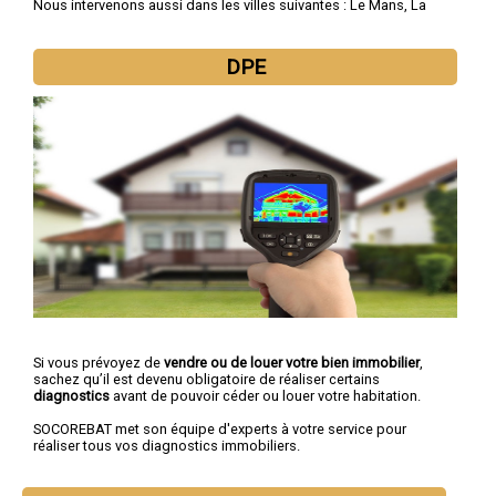
Nous intervenons aussi dans les villes suivantes :
Le Mans
,
La
Flèche
,
Sablé-sur-Sarthe
,
Allonnes
,
La Ferté-Bernard
,
Coulaines
,
Changé
,
Mamers
,
Arnage
,
Château-du-Loir
DPE
Si vous prévoyez de
vendre ou de louer votre bien immobilier
,
sachez qu’il est devenu obligatoire de réaliser certains
diagnostics
avant de pouvoir céder ou louer votre habitation.
SOCOREBAT met son équipe d'experts à votre service pour
réaliser tous vos diagnostics immobiliers.