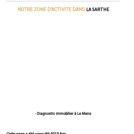
LA SARTHE
NOTRE ZONE D'ACTIVITE DANS
- Diagnostic immobilier à Le Mans
- Diagnostic immobilier à La Flèche
- Diagnostic immobilier à Sablé-sur-Sarthe
- Diagnostic immobilier à Allonnes
Cette page a été consulté 5013 fois.