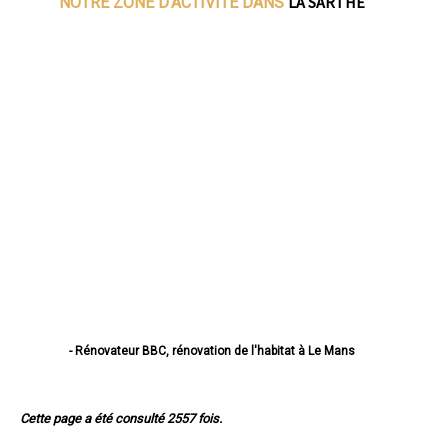
LA SARTHE
NOTRE ZONE D'ACTIVITE DANS
- Rénovateur BBC, rénovation de l'habitat à Le Mans
- Rénovateur BBC, rénovation de l'habitat à La Flèche
- Rénovateur BBC, rénovation de l'habitat à Sablé-sur-Sarthe
- Rénovateur BBC, rénovation de l'habitat à Allonnes
Cette page a été consulté 2557 fois.
- Rénovateur BBC, rénovation de l'habitat à La Ferté-Bernard
- Rénovateur BBC, rénovation de l'habitat à Coulaines