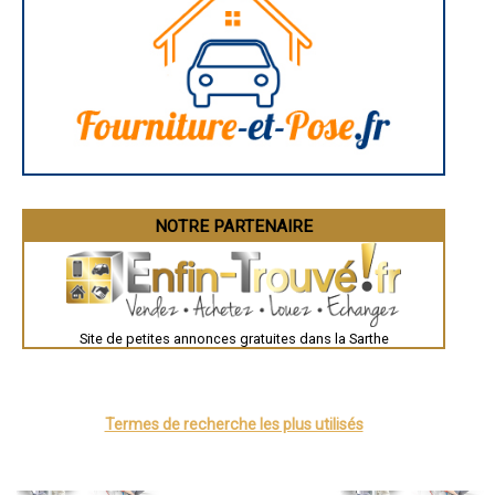
Guéret
Périgueux
- Rénovateur BBC, rénovation de l'habitat à La Chapelle-d'Aligné
Besançon
- Rénovateur BBC, rénovation de l'habitat à Fillé
Valence
- Rénovateur BBC, rénovation de l'habitat à Pontvallain
Évreux
- Rénovateur BBC, rénovation de l'habitat à Trangé
Chartres
- Rénovateur BBC, rénovation de l'habitat à Dollon
Brest
Nîmes
- Rénovateur BBC, rénovation de l'habitat à Le Breil-sur-Mérize
Toulouse
- Rénovateur BBC, rénovation de l'habitat à Champfleur
Auch
- Rénovateur BBC, rénovation de l'habitat à Vion
Bordeaux
- Rénovateur BBC, rénovation de l'habitat à Solesmes
Montpellier
- Rénovateur BBC, rénovation de l'habitat à Saint-Jean-d'Assé
Rennes
Châteauroux
- Rénovateur BBC, rénovation de l'habitat à Saint-Ouen-en-Belin
NOTRE PARTENAIRE
Tours
- Rénovateur BBC, rénovation de l'habitat à Beaufay
Grenoble
- Rénovateur BBC, rénovation de l'habitat à Ballon
Dole
- Rénovateur BBC, rénovation de l'habitat à Le Luart
Mont-de-Marsan
- Rénovateur BBC, rénovation de l'habitat à Pruillé-le-Chétif
Blois
Saint-Étienne
- Rénovateur BBC, rénovation de l'habitat à Clermont-Créans
Le Puy-en-Velay
- Rénovateur BBC, rénovation de l'habitat à Torcé-en-Vallée
Site de petites annonces gratuites dans la Sarthe
Nantes
- Rénovateur BBC, rénovation de l'habitat à Luceau
Orléans
- Rénovateur BBC, rénovation de l'habitat à Ruillé-sur-Loir
Cahors
- Rénovateur BBC, rénovation de l'habitat à Souligné-sous-Ballon
Agen
Mende
- Rénovateur BBC, rénovation de l'habitat à Voivres-lès-le-Mans
Termes de recherche les plus utilisés
Angers
- Rénovateur BBC, rénovation de l'habitat à Bazouges-sur-le-Loir
Cherbourg-Octeville
- Rénovateur BBC, rénovation de l'habitat à Challes
Reims
- Rénovateur BBC, rénovation de l'habitat à Juigné-sur-Sarthe
Saint-Dizier