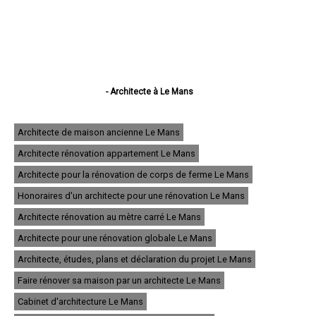
- Architecte à Le Mans
- Architecte à La Flèche
- Architecte à Sablé-sur-Sarthe
- Architecte à Allonnes
Architecte de maison ancienne Le Mans
- Architecte à La Ferté-Bernard
Architecte rénovation appartement Le Mans
- Architecte à Coulaines
- Architecte à Changé
Architecte pour la rénovation de corps de ferme Le Mans
- Architecte à Mamers
- Architecte à Arnage
Honoraires d'un architecte pour une rénovation Le Mans
- Architecte à Parigné-l'Évêque
Architecte rénovation au mètre carré Le Mans
- Architecte à Château-du-Loir
- Architecte à Écommoy
Architecte pour une rénovation globale Le Mans
- Architecte à Mulsanne
- Architecte à Yvré-l'Évêque
Architecte, études, plans et déclaration du projet Le Mans
- Architecte à Bonnétable
Faire rénover sa maison par un architecte Le Mans
- Architecte à Le Lude
- Architecte à La Suze-sur-Sarthe
Cabinet d'architecture Le Mans
- Architecte à Savigné-l'Évêque