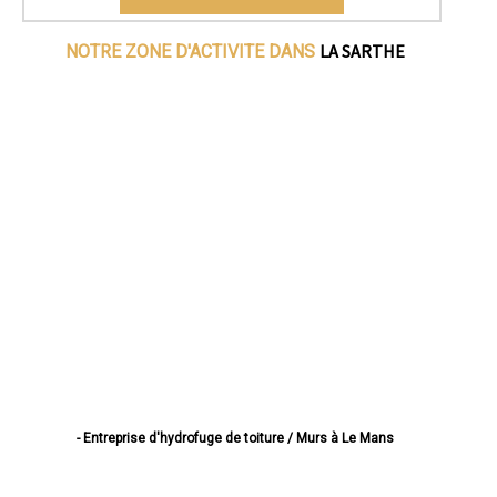
LA SARTHE
NOTRE ZONE D'ACTIVITE DANS
- Entreprise d'hydrofuge de toiture / Murs à Le Mans
- Entreprise d'hydrofuge de toiture / Murs à La Flèche
- Entreprise d'hydrofuge de toiture / Murs à Sablé-sur-Sarthe