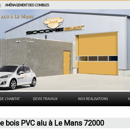
AMÉNAGEMENT DES COMBLES
|
 alu à
Le Mans
DE L'HABITAT
DEVIS TRAVAUX
NOS REALISATIONS
ie bois PVC alu à Le Mans 72000