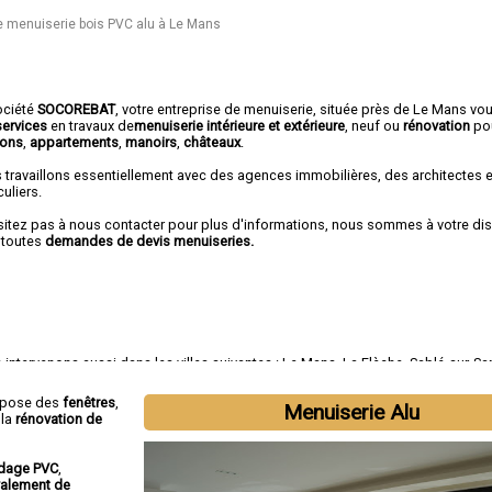
e menuiserie bois PVC alu à Le Mans
ociété
SOCOREBAT
,
votre entreprise de menuiserie
, située près de Le Mans vou
services
en travaux de
menuiserie intérieure et extérieure
, neuf ou
rénovation
po
ons
,
appartements
,
manoirs
,
châteaux
.
 travaillons essentiellement avec des agences immobilières, des architectes 
culiers.
sitez pas à nous contacter pour plus d'informations, nous sommes à votre di
 toutes
demandes de devis menuiseries.
intervenons aussi dans les villes suivantes :
Le Mans
,
La Flèche
,
Sablé-sur-Sa
nnes
,
La Ferté-Bernard
,
Coulaines
,
Changé
,
Mamers
,
Arnage
,
Château-du-Loir
opose des
fenêtres
,
Menuiserie Alu
 la
rénovation de
dage PVC
,
valement de