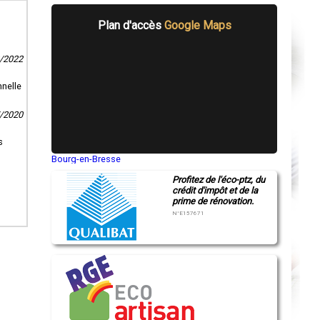
Plan d'accès
Google Maps
2/2022
nnelle
7/2020
s
Bourg-en-Bresse
Saint-Quentin
Profitez de l'éco-ptz, du
Montluçon
crédit d'impôt et de la
Manosque
prime de rénovation.
Gap
Nice
N°E157671
Annonay
Charleville-Mézières
Pamiers
Troyes
Narbonne
Rodez
Marseille
Caen
Aurillac
Angoulême