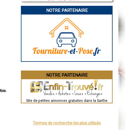
La Rochelle
Bourges
NOTRE PARTENAIRE
Brive-la-Gaillarde
Dijon
Saint-Brieuc
Guéret
Périgueux
Besançon
Valence
Évreux
Chartres
Brest
Nîmes
Toulouse
Auch
Bordeaux
Montpellier
NOTRE PARTENAIRE
Rennes
Châteauroux
Tours
ois.
Grenoble
Dole
Mont-de-Marsan
Site de petites annonces gratuites dans la Sarthe
Blois
Saint-Étienne
Le Puy-en-Velay
Nantes
Orléans
Termes de recherche les plus utilisés
Cahors