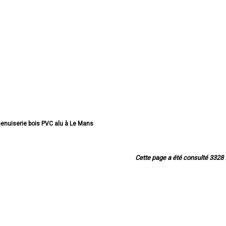
menuiserie bois PVC alu à Le Mans
enuiserie bois PVC alu à La Flèche
iserie bois PVC alu à Sablé-sur-Sarthe
menuiserie bois PVC alu à Allonnes
Cette page a été consulté 3328 f
iserie bois PVC alu à La Ferté-Bernard
enuiserie bois PVC alu à Coulaines
 menuiserie bois PVC alu à Changé
menuiserie bois PVC alu à Mamers
 menuiserie bois PVC alu à Arnage
iserie bois PVC alu à Parigné-l'Évêque
iserie bois PVC alu à Château-du-Loir
menuiserie bois PVC alu à Écommoy