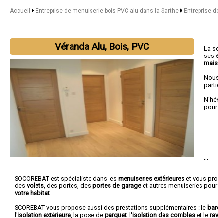
Accueil
Entreprise de menuiserie bois PVC alu dans la Sarthe
Entreprise d
Véranda Alu, Bois, PVC
La s
ses
mais
Nous
parti
N'hé
pour
Nous 
Allo
SOCOREBAT est spécialiste dans les
menuiseries extérieures
et vous pr
des
volets
, des portes, des
portes de garage
et autres menuiseries pour
votre habitat
.
SCOREBAT vous propose aussi des prestations supplémentaires : le
bar
l'
isolation extérieure
, la pose de
parquet
, l'
isolation des combles
et le
ra