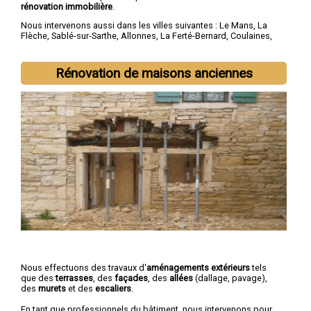
rénovation immobilière
.
Nous intervenons aussi dans les villes suivantes :
Le Mans
,
La
Flèche
,
Sablé-sur-Sarthe
,
Allonnes
,
La Ferté-Bernard
,
Coulaines
,
Changé
,
Mamers
,
Arnage
,
Château-du-Loir
Rénovation de maisons anciennes
Nous effectuons des travaux d'
aménagements extérieurs
tels
que des
terrasses
, des
façades
, des
allées
(dallage, pavage),
des
murets
et des
escaliers
.
En tant que professionnels du bâtiment, nous intervenons pour