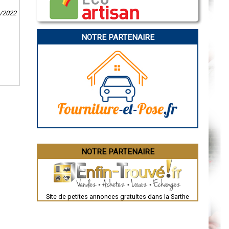
Caen
Aurillac
1/2022
Angoulême
La Rochelle
Bourges
NOTRE PARTENAIRE
Brive-la-Gaillarde
Dijon
Saint-Brieuc
Guéret
Périgueux
Besançon
Valence
Évreux
Chartres
Brest
Nîmes
Toulouse
Auch
Bordeaux
Montpellier
NOTRE PARTENAIRE
Rennes
Châteauroux
Tours
Grenoble
Dole
Mont-de-Marsan
Site de petites annonces gratuites dans la Sarthe
Blois
Saint-Étienne
Le Puy-en-Velay
Nantes