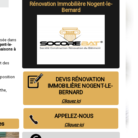
Rénovation Immobilière Nogent-le-
Bernard
isée dans
ent-le-
aisons à
t des
sposition
DEVIS RÉNOVATION
IMMOBILIÈRE NOGENT-LE-
rthe
,
BERNARD
Cliquez ici
APPELEZ-NOUS
es
Cliquez-ici