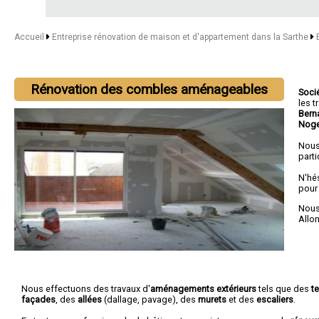
Accueil
Entreprise rénovation de maison et d'appartement dans la Sarthe
Rénovation des combles aménageables
Soci
les 
Bern
Noge
Nous
parti
N'hé
pour
Nous 
Allo
Nous effectuons des travaux d'
aménagements extérieurs
tels que des
t
façades
, des
allées
(dallage, pavage), des
murets
et des
escaliers
.