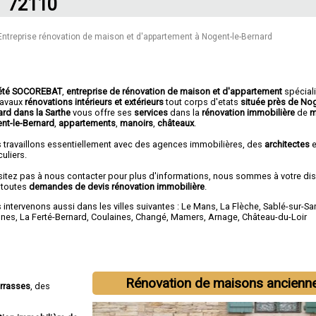
72110
Entreprise rénovation de maison et d'appartement à Nogent-le-Bernard
été SOCOREBAT
,
entreprise de rénovation de maison et d'appartement
spécial
travaux
rénovations intérieurs et extérieurs
tout corps d'etats
située près de Nog
ard dans la Sarthe
vous offre ses
services
dans la
rénovation immobilière
de
m
nt-le-Bernard
,
appartements
,
manoirs
,
châteaux
.
 travaillons essentiellement avec des agences immobilières, des
architectes
e
culiers.
sitez pas à nous contacter pour plus d'informations, nous sommes à votre di
 toutes
demandes de devis rénovation immobilière
.
intervenons aussi dans les villes suivantes :
Le Mans
,
La Flèche
,
Sablé-sur-Sa
nnes
,
La Ferté-Bernard
,
Coulaines
,
Changé
,
Mamers
,
Arnage
,
Château-du-Loir
Rénovation de maisons ancienn
errasses
, des