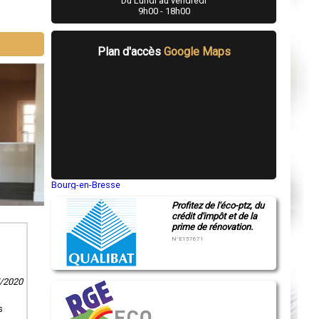
Du Lundi au vendredi
9h00 - 18h00
Plan d'accès
Google Maps
Bourg-en-Bresse
Saint-Quentin
Profitez de l'éco-ptz, du
Montluçon
crédit d'impôt et de la
Manosque
prime de rénovation.
Gap
Nice
N°E157671
Annonay
Charleville-Mézières
Pamiers
Troyes
7/2020
Narbonne
Rodez
s
Marseille