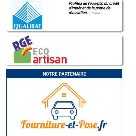
Profitez de l'éco-ptz, du crédit
Montluçon
- Entreprise de rénovation immobilière à Le Luart
d'impôt et de la prime de
Manosque
- Entreprise de rénovation immobilière à Pruillé-le-Chétif
rénovation.
Gap
N°E157671
- Entreprise de rénovation immobilière à Clermont-Créans
Nice
- Entreprise de rénovation immobilière à Torcé-en-Vallée
Annonay
Charleville-Mézières
- Entreprise de rénovation immobilière à Luceau
Pamiers
- Entreprise de rénovation immobilière à Ruillé-sur-Loir
Troyes
- Entreprise de rénovation immobilière à Souligné-sous-Ballon
Narbonne
- Entreprise de rénovation immobilière à Voivres-lès-le-Mans
Rodez
- Entreprise de rénovation immobilière à Bazouges-sur-le-Loir
Marseille
Caen
- Entreprise de rénovation immobilière à Challes
Aurillac
- Entreprise de rénovation immobilière à Juigné-sur-Sarthe
Angoulême
- Entreprise de rénovation immobilière à Joué-l'Abbé
La Rochelle
- Entreprise de rénovation immobilière à Le Bailleul
Bourges
NOTRE PARTENAIRE
- Entreprise de rénovation immobilière à Requeil
Brive-la-Gaillarde
Dijon
- Entreprise de rénovation immobilière à Parigné-le-Pôlin
Saint-Brieuc
- Entreprise de rénovation immobilière à Sillé-le-Philippe
Guéret
- Entreprise de rénovation immobilière à Oizé
Périgueux
- Entreprise de rénovation immobilière à Chaufour-Notre-Dame
Besançon
- Entreprise de rénovation immobilière à La Guierche
Valence
Évreux
- Entreprise de rénovation immobilière à Villaines-sous-Malicorne
Chartres
- Entreprise de rénovation immobilière à Marçon
Brest
- Entreprise de rénovation immobilière à Gesnes-le-Gandelin
Nîmes
- Entreprise de rénovation immobilière à Lhomme
Toulouse
- Entreprise de rénovation immobilière à Saint-Corneille
Auch
Bordeaux