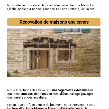
Nous intervenons aussi dans les villes suivantes :
Le Mans
,
La
Flèche
,
Sablé-sur-Sarthe
,
Allonnes
,
La Ferté-Bernard
,
Coulaines
,
Changé
,
Mamers
,
Arnage
,
Château-du-Loir
Rénovation de maisons anciennes
Nous effectuons des travaux d'
aménagements extérieurs
tels
que des
terrasses
, des
façades
, des
allées
(dallage, pavage),
des
murets
et des
escaliers
.
En tant que professionnels du bâtiment, nous intervenons pour
la
rénovation immobilière de Tresson d'appartements, de