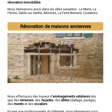
rénovation immobilière
.
Nous intervenons aussi dans les villes suivantes :
Le Mans
,
La
Flèche
,
Sablé-sur-Sarthe
,
Allonnes
,
La Ferté-Bernard
,
Coulaines
,
Changé
,
Mamers
,
Arnage
,
Château-du-Loir
Rénovation de maisons anciennes
Nous effectuons des travaux d'
aménagements extérieurs
tels
que des
terrasses
, des
façades
, des
allées
(dallage, pavage),
des
murets
et des
escaliers
.
En tant que professionnels du bâtiment, nous intervenons pour