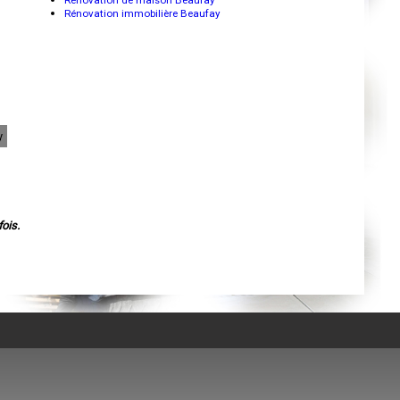
Rénovation de maison Beaufay
Mende
Rénovation immobilière Beaufay
Angers
Cherbourg-Octeville
Reims
Saint-Dizier
Laval
Nancy
Verdun
Lorient
Metz
y
Nevers
Lille
Beauvais
Alençon
Calais
Clermont-Ferrand
ois.
Pau
Tarbes
Perpignan
Strasbourg
Mulhouse
Lyon
Vesoul
Chalon-sur-Saône
Le Mans
Chambéry
Annecy
Paris
Le Havre
Chelles