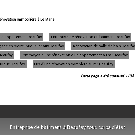
 rénovation immobilière à Le Mans
rénovation immobilière à La Flèche
vation immobilière à Sablé-sur-Sarthe
rénovation immobilière à Allonnes
n d'appartement Beaufay
Entreprise de rénovation du batiment Beaufay
vation immobilière à La Ferté-Bernard
ade en pierre, brique, chaux Beaufay
Rénovation de salle de bain Beaufa
rénovation immobilière à Coulaines
 rénovation immobilière à Changé
 Beaufay
Prix moyen d'une rénovation d'un appartement au m² Beaufay
 rénovation immobilière à Mamers
 rénovation immobilière à Arnage
ctrique Beaufay
Prix d'une rénovation complête au m² Beaufay
vation immobilière à Parigné-l'Évêque
ovation immobilière à Château-du-Loir
Cette page a été consulté 1184 f
rénovation immobilière à Écommoy
rénovation immobilière à Mulsanne
novation immobilière à Yvré-l'Évêque
énovation immobilière à Bonnétable
 rénovation immobilière à Le Lude
ation immobilière à La Suze-sur-Sarthe
vation immobilière à Savigné-l'Évêque
vation immobilière à Sargé-lès-le-Mans
énovation immobilière à Champagne
Entreprise de bâtiment à Beaufay tous corps d'état
novation immobilière à Saint-Calais
rénovation immobilière à La Bazoge