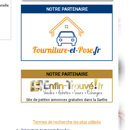
La Rochelle
nnelle
Bourges
NOTRE PARTENAIRE
Brive-la-Gaillarde
Dijon
Saint-Brieuc
Guéret
Périgueux
Besançon
Valence
Évreux
Chartres
Brest
Nîmes
Toulouse
Auch
Bordeaux
Montpellier
NOTRE PARTENAIRE
Rennes
Châteauroux
Tours
Grenoble
Dole
Mont-de-Marsan
Site de petites annonces gratuites dans la Sarthe
Blois
Saint-Étienne
Le Puy-en-Velay
Nantes
Orléans
Termes de recherche les plus utilisés
Cahors
Agen