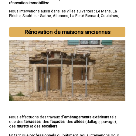
rénovation immobilière
.
Nous intervenons aussi dans les villes suivantes :
Le Mans
,
La
Flèche
,
Sablé-sur-Sarthe
,
Allonnes
,
La Ferté-Bernard
,
Coulaines
,
Changé
,
Mamers
,
Arnage
,
Château-du-Loir
Rénovation de maisons anciennes
Nous effectuons des travaux d'
aménagements extérieurs
tels
que des
terrasses
, des
façades
, des
allées
(dallage, pavage),
des
murets
et des
escaliers
.
En tant que professionnels du bâtiment, nous intervenons pour