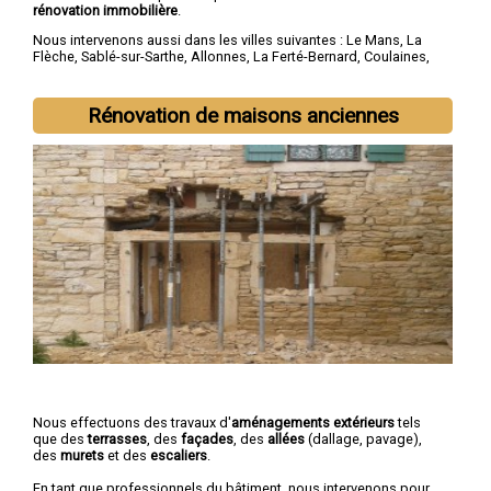
rénovation immobilière
.
Nous intervenons aussi dans les villes suivantes :
Le Mans
,
La
Flèche
,
Sablé-sur-Sarthe
,
Allonnes
,
La Ferté-Bernard
,
Coulaines
,
Changé
,
Mamers
,
Arnage
,
Château-du-Loir
Rénovation de maisons anciennes
Nous effectuons des travaux d'
aménagements extérieurs
tels
que des
terrasses
, des
façades
, des
allées
(dallage, pavage),
des
murets
et des
escaliers
.
En tant que professionnels du bâtiment, nous intervenons pour