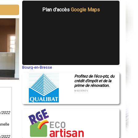
Plan d'accès
Google Maps
Bourg-en-Bresse
Saint-Quentin
Profitez de l'éco-ptz, du
Montluçon
crédit d'impôt et de la
Manosque
prime de rénovation.
Gap
Nice
N°E157671
Annonay
Charleville-Mézières
Pamiers
Troyes
2/2022
Narbonne
Rodez
Marseille
nnelle
Caen
Aurillac
1/2022
Angoulême