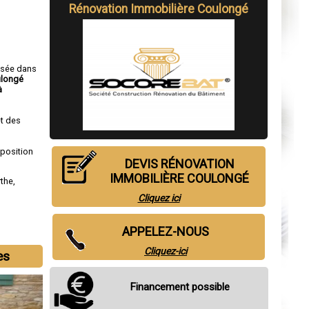
Rénovation Immobilière Coulongé
isée dans
ulongé
à
t des
sposition
DEVIS RÉNOVATION
IMMOBILIÈRE COULONGÉ
rthe
,
Cliquez ici
APPELEZ-NOUS
Cliquez-ici
es
Financement possible