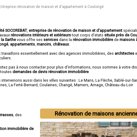
Entreprise rénovation de maison et d'appartement à Coulongé
été SOCOREBAT
,
entreprise de rénovation de maison et d'appartement
spécial
travaux
rénovations intérieurs et extérieurs
tout corps d'etats
située près de Co
 la Sarthe
vous offre ses
services
dans la
rénovation immobilière
de
maisons 
ongé
,
appartements
,
manoirs
,
châteaux
.
 travaillons essentiellement avec des agences immobilières, des
architectes
e
culiers.
sitez pas à nous contacter pour plus d'informations, nous sommes à votre di
 toutes
demandes de devis rénovation immobilière
.
intervenons aussi dans les villes suivantes :
Le Mans
,
La Flèche
,
Sablé-sur-Sa
nnes
,
La Ferté-Bernard
,
Coulaines
,
Changé
,
Mamers
,
Arnage
,
Château-du-Loir
Rénovation de maisons ancienn
errasses
, des
tion immobilière de