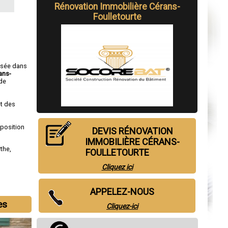
Rénovation Immobilière Cérans-
Foulletourte
isée dans
ans-
de
t des
sposition
DEVIS RÉNOVATION
IMMOBILIÈRE CÉRANS-
rthe
,
FOULLETOURTE
Cliquez ici
APPELEZ-NOUS
es
Cliquez-ici