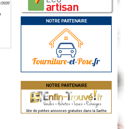
Caen
7/2020
Aurillac
Angoulême
s
La Rochelle
Bourges
NOTRE PARTENAIRE
Brive-la-Gaillarde
Dijon
Saint-Brieuc
Guéret
Périgueux
Besançon
Valence
Évreux
Chartres
Brest
Nîmes
Toulouse
Auch
Bordeaux
Montpellier
NOTRE PARTENAIRE
Rennes
Châteauroux
Tours
Grenoble
Dole
Mont-de-Marsan
Site de petites annonces gratuites dans la Sarthe
Blois
Saint-Étienne
Le Puy-en-Velay
Nantes