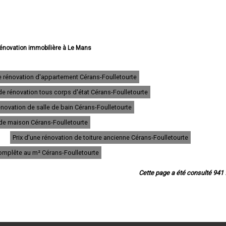
 rénovation immobilière à Le Mans
rénovation immobilière à La Flèche
vation immobilière à Sablé-sur-Sarthe
rénovation immobilière à Allonnes
e rénovation d'appartement Cérans-Foulletourte
vation immobilière à La Ferté-Bernard
de rénovation tous corps d'état Cérans-Foulletourte
rénovation immobilière à Coulaines
 rénovation immobilière à Changé
novation de salle de bain Cérans-Foulletourte
 rénovation immobilière à Mamers
 rénovation immobilière à Arnage
n de maison Cérans-Foulletourte
vation immobilière à Parigné-l'Évêque
Prix d'une rénovation de toiture ancienne Cérans-Foulletourte
ovation immobilière à Château-du-Loir
rénovation immobilière à Écommoy
complête au m² Cérans-Foulletourte
rénovation immobilière à Mulsanne
novation immobilière à Yvré-l'Évêque
Cette page a été consulté 941 f
énovation immobilière à Bonnétable
 rénovation immobilière à Le Lude
ation immobilière à La Suze-sur-Sarthe
vation immobilière à Savigné-l'Évêque
vation immobilière à Sargé-lès-le-Mans
énovation immobilière à Champagne