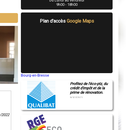
Du Lundi au vendredi
9h00 - 18h00
Plan d'accès
Google Maps
Bourg-en-Bresse
Saint-Quentin
Profitez de l'éco-ptz, du
Montluçon
crédit d'impôt et de la
Manosque
prime de rénovation.
Gap
Nice
N°E157671
Annonay
Charleville-Mézières
Pamiers
Troyes
1/2022
Narbonne
Rodez
Marseille