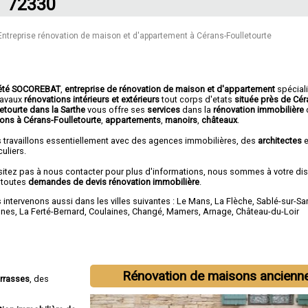
72330
Entreprise rénovation de maison et d'appartement à Cérans-Foulletourte
été SOCOREBAT
,
entreprise de rénovation de maison et d'appartement
spécial
travaux
rénovations intérieurs et extérieurs
tout corps d'etats
située près de Cér
letourte dans la Sarthe
vous offre ses
services
dans la
rénovation immobilière
ons à Cérans-Foulletourte
,
appartements
,
manoirs
,
châteaux
.
 travaillons essentiellement avec des agences immobilières, des
architectes
e
culiers.
sitez pas à nous contacter pour plus d'informations, nous sommes à votre di
 toutes
demandes de devis rénovation immobilière
.
intervenons aussi dans les villes suivantes :
Le Mans
,
La Flèche
,
Sablé-sur-Sa
nnes
,
La Ferté-Bernard
,
Coulaines
,
Changé
,
Mamers
,
Arnage
,
Château-du-Loir
Rénovation de maisons ancienn
errasses
, des