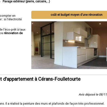
Pavage extérieur (pierre, calcaire,...)
coût et budget moyen d'une rénovation
ut compter en
 si l'électricité
de l'éco-prêt à taux
tre
rénovation de
t d'appartement à Cérans-Foulletourte
Avis déposé le 08/1
s. Il a réalisé la peinture des murs et plafonds de façon très professionnel.