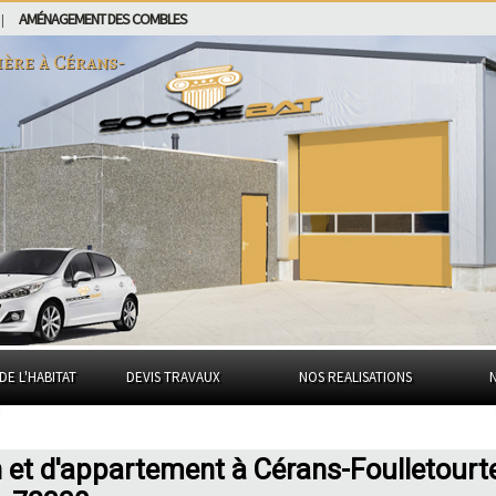
AMÉNAGEMENT DES COMBLES
|
ière à
Cérans-
DE L'HABITAT
DEVIS TRAVAUX
NOS REALISATIONS
 et d'appartement à Cérans-Foulletourt