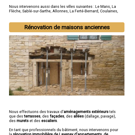
Nous intervenons aussi dans les villes suivantes :
Le Mans
,
La
Flèche
,
Sablé-sur-Sarthe
,
Allonnes
,
La Ferté-Bernard
,
Coulaines
,
Changé
,
Mamers
,
Arnage
,
Château-du-Loir
Rénovation de maisons anciennes
Nous effectuons des travaux d'
aménagements extérieurs
tels
que des
terrasses
, des
façades
, des
allées
(dallage, pavage),
des
murets
et des
escaliers
.
En tant que professionnels du bâtiment, nous intervenons pour
la
rénovation immobilière de Lavenay d'appartements, de