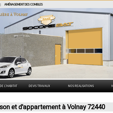
AMÉNAGEMENT DES COMBLES
|
lière à
Volnay
DE L'HABITAT
DEVIS TRAVAUX
NOS REALISATIONS
ison et d'appartement à Volnay 72440