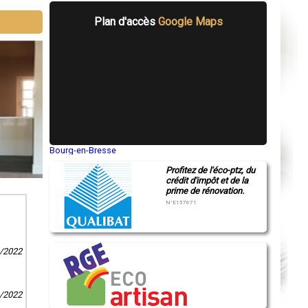
Plan d'accès
Google Maps
Bourg-en-Bresse
Saint-Quentin
Profitez de l'éco-ptz, du
Montluçon
crédit d'impôt et de la
Manosque
prime de rénovation.
Gap
Nice
N°E157671
Annonay
Charleville-Mézières
Pamiers
Troyes
1/2022
Narbonne
Rodez
Marseille
Caen
2/2022
Aurillac
Angoulême