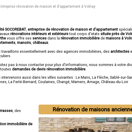
Entreprise rénovation de maison et d'appartement à Volnay
été SOCOREBAT
,
entreprise de rénovation de maison et d'appartement
spécial
travaux
rénovations intérieurs et extérieurs
tout corps d'etats
située près de Vo
arthe
vous offre ses
services
dans la
rénovation immobilière
de
maisons à Vol
rtements
,
manoirs
,
châteaux
.
 travaillons essentiellement avec des agences immobilières, des
architectes
e
culiers.
sitez pas à nous contacter pour plus d'informations, nous sommes à votre di
 toutes
demandes de devis rénovation immobilière
.
intervenons aussi dans les villes suivantes :
Le Mans
,
La Flèche
,
Sablé-sur-Sa
nnes
,
La Ferté-Bernard
,
Coulaines
,
Changé
,
Mamers
,
Arnage
,
Château-du-Loir
Rénovation de maisons ancienn
errasses
, des
tion immobilière de