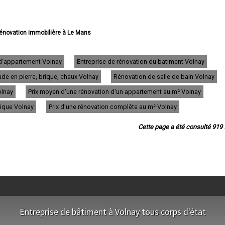
 rénovation immobilière à Le Mans
rénovation immobilière à La Flèche
vation immobilière à Sablé-sur-Sarthe
rénovation immobilière à Allonnes
 d'appartement Volnay
Entreprise de rénovation du batiment Volnay
vation immobilière à La Ferté-Bernard
de en pierre, brique, chaux Volnay
Rénovation de salle de bain Volnay
rénovation immobilière à Coulaines
 rénovation immobilière à Changé
olnay
Prix moyen d'une rénovation d'un appartement au m² Volnay
 rénovation immobilière à Mamers
 rénovation immobilière à Arnage
rique Volnay
Prix d'une rénovation complête au m² Volnay
vation immobilière à Parigné-l'Évêque
ovation immobilière à Château-du-Loir
Cette page a été consulté 919 f
rénovation immobilière à Écommoy
rénovation immobilière à Mulsanne
novation immobilière à Yvré-l'Évêque
énovation immobilière à Bonnétable
 rénovation immobilière à Le Lude
ation immobilière à La Suze-sur-Sarthe
vation immobilière à Savigné-l'Évêque
vation immobilière à Sargé-lès-le-Mans
énovation immobilière à Champagne
Entreprise de bâtiment à Volnay tous corps d'état
novation immobilière à Saint-Calais
rénovation immobilière à La Bazoge