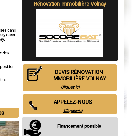
Rénovation Immobilière Volnay
isée dans
lnay dans
nay
,
t des
sposition
DEVIS RÉNOVATION
IMMOBILIÈRE VOLNAY
rthe
,
Cliquez ici
APPELEZ-NOUS
Cliquez-ici
es
Financement possible