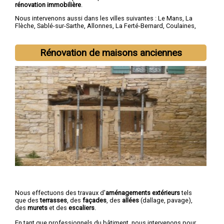
rénovation immobilière
.
Nous intervenons aussi dans les villes suivantes :
Le Mans
,
La
Flèche
,
Sablé-sur-Sarthe
,
Allonnes
,
La Ferté-Bernard
,
Coulaines
,
Changé
,
Mamers
,
Arnage
,
Château-du-Loir
Rénovation de maisons anciennes
Nous effectuons des travaux d'
aménagements extérieurs
tels
que des
terrasses
, des
façades
, des
allées
(dallage, pavage),
des
murets
et des
escaliers
.
En tant que professionnels du bâtiment, nous intervenons pour