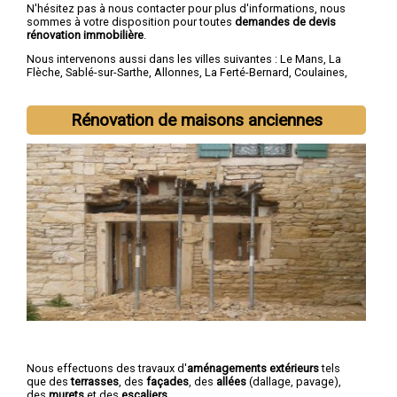
N'hésitez pas à nous contacter pour plus d'informations, nous
sommes à votre disposition pour toutes
demandes de devis
rénovation immobilière
.
Nous intervenons aussi dans les villes suivantes :
Le Mans
,
La
Flèche
,
Sablé-sur-Sarthe
,
Allonnes
,
La Ferté-Bernard
,
Coulaines
,
Changé
,
Mamers
,
Arnage
,
Château-du-Loir
Rénovation de maisons anciennes
Nous effectuons des travaux d'
aménagements extérieurs
tels
que des
terrasses
, des
façades
, des
allées
(dallage, pavage),
des
murets
et des
escaliers
.