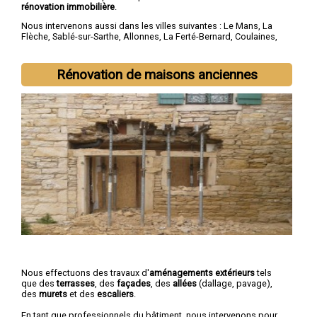
rénovation immobilière
.
Nous intervenons aussi dans les villes suivantes :
Le Mans
,
La
Flèche
,
Sablé-sur-Sarthe
,
Allonnes
,
La Ferté-Bernard
,
Coulaines
,
Changé
,
Mamers
,
Arnage
,
Château-du-Loir
Rénovation de maisons anciennes
Nous effectuons des travaux d'
aménagements extérieurs
tels
que des
terrasses
, des
façades
, des
allées
(dallage, pavage),
des
murets
et des
escaliers
.
En tant que professionnels du bâtiment, nous intervenons pour