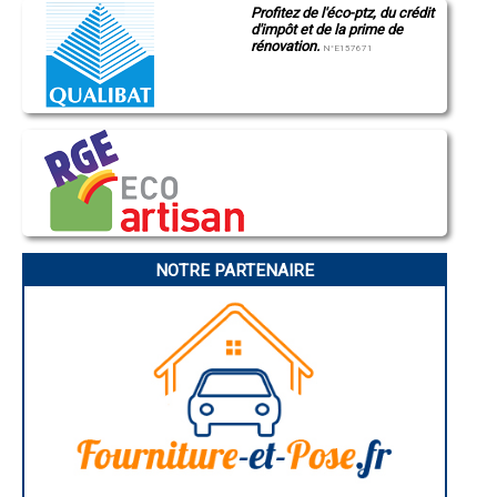
Profitez de l'éco-ptz, du crédit
Montluçon
- Entreprise de rénovation immobilière à Le Luart
d'impôt et de la prime de
Manosque
- Entreprise de rénovation immobilière à Pruillé-le-Chétif
rénovation.
Gap
N°E157671
- Entreprise de rénovation immobilière à Clermont-Créans
Nice
- Entreprise de rénovation immobilière à Torcé-en-Vallée
Annonay
Charleville-Mézières
- Entreprise de rénovation immobilière à Luceau
Pamiers
- Entreprise de rénovation immobilière à Ruillé-sur-Loir
Troyes
- Entreprise de rénovation immobilière à Souligné-sous-Ballon
Narbonne
- Entreprise de rénovation immobilière à Voivres-lès-le-Mans
Rodez
- Entreprise de rénovation immobilière à Bazouges-sur-le-Loir
Marseille
Caen
- Entreprise de rénovation immobilière à Challes
Aurillac
- Entreprise de rénovation immobilière à Juigné-sur-Sarthe
Angoulême
- Entreprise de rénovation immobilière à Joué-l'Abbé
La Rochelle
- Entreprise de rénovation immobilière à Le Bailleul
Bourges
NOTRE PARTENAIRE
- Entreprise de rénovation immobilière à Requeil
Brive-la-Gaillarde
Dijon
- Entreprise de rénovation immobilière à Parigné-le-Pôlin
Saint-Brieuc
- Entreprise de rénovation immobilière à Sillé-le-Philippe
Guéret
- Entreprise de rénovation immobilière à Oizé
Périgueux
- Entreprise de rénovation immobilière à Chaufour-Notre-Dame
Besançon
- Entreprise de rénovation immobilière à La Guierche
Valence
Évreux
- Entreprise de rénovation immobilière à Villaines-sous-Malicorne
Chartres
- Entreprise de rénovation immobilière à Marçon
Brest
- Entreprise de rénovation immobilière à Gesnes-le-Gandelin
Nîmes
- Entreprise de rénovation immobilière à Lhomme
Toulouse
- Entreprise de rénovation immobilière à Saint-Corneille
Auch
Bordeaux