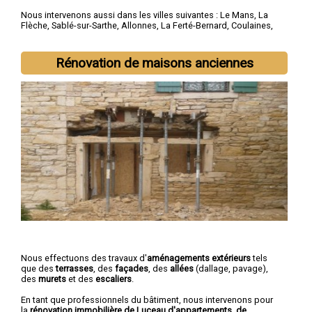
Nous intervenons aussi dans les villes suivantes :
Le Mans
,
La
Flèche
,
Sablé-sur-Sarthe
,
Allonnes
,
La Ferté-Bernard
,
Coulaines
,
Changé
,
Mamers
,
Arnage
,
Château-du-Loir
Rénovation de maisons anciennes
Nous effectuons des travaux d'
aménagements extérieurs
tels
que des
terrasses
, des
façades
, des
allées
(dallage, pavage),
des
murets
et des
escaliers
.
En tant que professionnels du bâtiment, nous intervenons pour
la
rénovation immobilière de Luceau d'appartements, de