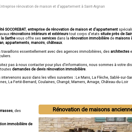
Entreprise rénovation de maison et d'appartement à Saint-Aignan
été SOCOREBAT
,
entreprise de rénovation de maison et d'appartement
spécial
travaux
rénovations intérieurs et extérieurs
tout corps d'etats
située près de Sai
 la Sarthe
vous offre ses
services
dans la
rénovation immobilière
de
maisons à
an
,
appartements
,
manoirs
,
châteaux
.
 travaillons essentiellement avec des agences immobilières, des
architectes
e
culiers.
sitez pas à nous contacter pour plus d'informations, nous sommes à votre di
 toutes
demandes de devis rénovation immobilière
.
intervenons aussi dans les villes suivantes :
Le Mans
,
La Flèche
,
Sablé-sur-Sa
nnes
,
La Ferté-Bernard
,
Coulaines
,
Changé
,
Mamers
,
Arnage
,
Château-du-Loir
Rénovation de maisons ancienn
errasses
, des
tion immobilière de