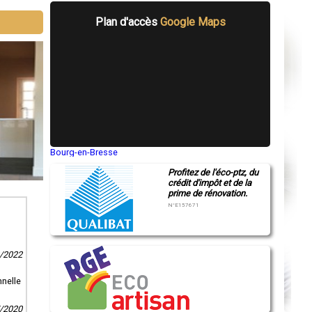
Plan d'accès
Google Maps
Bourg-en-Bresse
Saint-Quentin
Profitez de l'éco-ptz, du
Montluçon
crédit d'impôt et de la
Manosque
prime de rénovation.
Gap
Nice
N°E157671
Annonay
Charleville-Mézières
Pamiers
Troyes
2/2022
Narbonne
Rodez
Marseille
nnelle
Caen
Aurillac
7/2020
Angoulême