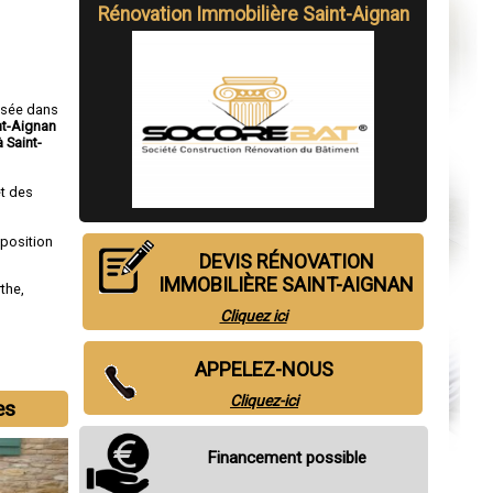
Rénovation Immobilière Saint-Aignan
isée dans
nt-Aignan
 Saint-
t des
sposition
DEVIS RÉNOVATION
IMMOBILIÈRE SAINT-AIGNAN
rthe
,
Cliquez ici
APPELEZ-NOUS
Cliquez-ici
es
Financement possible