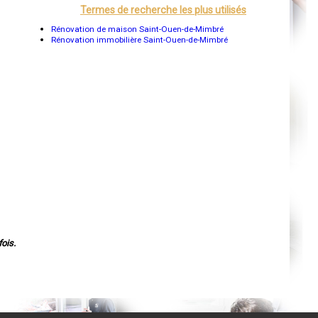
Orléans
Termes de recherche les plus utilisés
Cahors
Agen
Rénovation de maison Saint-Ouen-de-Mimbré
Mende
Rénovation immobilière Saint-Ouen-de-Mimbré
Angers
Cherbourg-Octeville
Reims
Saint-Dizier
Laval
Nancy
Verdun
Lorient
Metz
Nevers
Lille
Beauvais
Alençon
Calais
Clermont-Ferrand
Pau
Tarbes
Perpignan
Strasbourg
ois.
Mulhouse
Lyon
Vesoul
Chalon-sur-Saône
Le Mans
Chambéry
Annecy