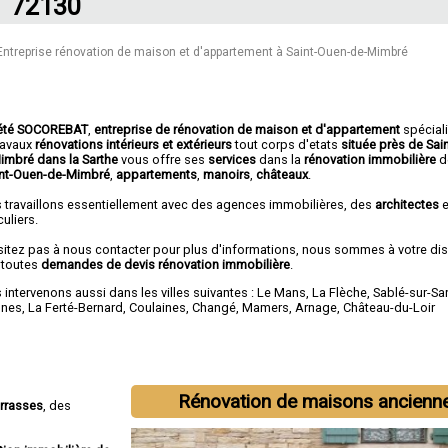
72130
Entreprise rénovation de maison et d'appartement à Saint-Ouen-de-Mimbré
été SOCOREBAT
,
entreprise de rénovation de maison et d'appartement
spécial
travaux
rénovations intérieurs et extérieurs
tout corps d'etats
située près de Sai
imbré dans la Sarthe
vous offre ses
services
dans la
rénovation immobilière
d
int-Ouen-de-Mimbré
,
appartements
,
manoirs
,
châteaux
.
 travaillons essentiellement avec des agences immobilières, des
architectes
e
culiers.
sitez pas à nous contacter pour plus d'informations, nous sommes à votre di
 toutes
demandes de devis rénovation immobilière
.
intervenons aussi dans les villes suivantes :
Le Mans
,
La Flèche
,
Sablé-sur-Sa
nnes
,
La Ferté-Bernard
,
Coulaines
,
Changé
,
Mamers
,
Arnage
,
Château-du-Loir
Rénovation de maisons ancienn
errasses
, des