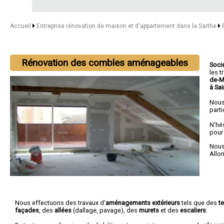
Accueil
Entreprise rénovation de maison et d'appartement dans la Sarthe
Rénovation des combles aménageables
Soci
les 
de-M
à Sa
Nous
parti
N'hé
pour
Nous 
Allo
Nous effectuons des travaux d'
aménagements extérieurs
tels que des
t
façades
, des
allées
(dallage, pavage), des
murets
et des
escaliers
.