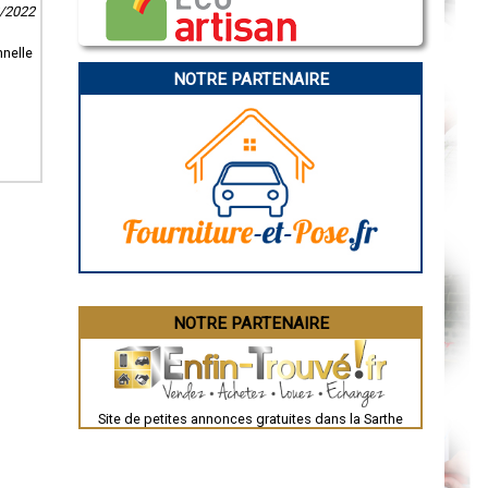
Caen
2/2022
Aurillac
Angoulême
nnelle
La Rochelle
Bourges
NOTRE PARTENAIRE
Brive-la-Gaillarde
Dijon
Saint-Brieuc
Guéret
Périgueux
Besançon
Valence
Évreux
Chartres
Brest
Nîmes
Toulouse
Auch
Bordeaux
Montpellier
NOTRE PARTENAIRE
Rennes
Châteauroux
Tours
Grenoble
Dole
Mont-de-Marsan
Site de petites annonces gratuites dans la Sarthe
Blois
Saint-Étienne
Le Puy-en-Velay
Nantes