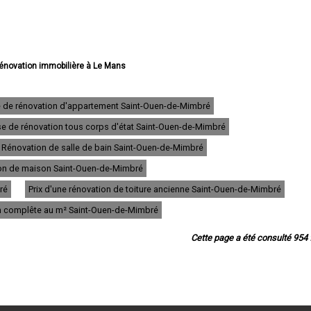
 rénovation immobilière à Le Mans
rénovation immobilière à La Flèche
vation immobilière à Sablé-sur-Sarthe
rénovation immobilière à Allonnes
e de rénovation d'appartement Saint-Ouen-de-Mimbré
vation immobilière à La Ferté-Bernard
se de rénovation tous corps d'état Saint-Ouen-de-Mimbré
rénovation immobilière à Coulaines
 rénovation immobilière à Changé
Rénovation de salle de bain Saint-Ouen-de-Mimbré
 rénovation immobilière à Mamers
 rénovation immobilière à Arnage
tion de maison Saint-Ouen-de-Mimbré
vation immobilière à Parigné-l'Évêque
ré
Prix d'une rénovation de toiture ancienne Saint-Ouen-de-Mimbré
ovation immobilière à Château-du-Loir
rénovation immobilière à Écommoy
on complête au m² Saint-Ouen-de-Mimbré
rénovation immobilière à Mulsanne
novation immobilière à Yvré-l'Évêque
Cette page a été consulté 954 f
énovation immobilière à Bonnétable
 rénovation immobilière à Le Lude
ation immobilière à La Suze-sur-Sarthe
vation immobilière à Savigné-l'Évêque
vation immobilière à Sargé-lès-le-Mans
énovation immobilière à Champagne