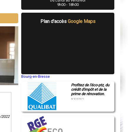
Du Lundi au vendredi
9h00 - 18h00
Plan d'accès
Google Maps
Bourg-en-Bresse
Saint-Quentin
Profitez de l'éco-ptz, du
Montluçon
crédit d'impôt et de la
Manosque
prime de rénovation.
Gap
Nice
N°E157671
Annonay
Charleville-Mézières
Pamiers
Troyes
1/2022
Narbonne
Rodez
Marseille