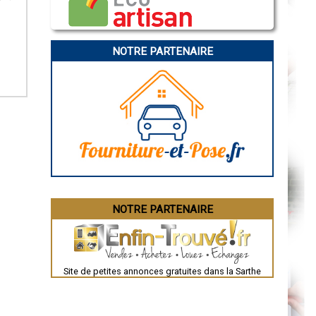
Caen
Aurillac
Angoulême
La Rochelle
Bourges
NOTRE PARTENAIRE
Brive-la-Gaillarde
Dijon
Saint-Brieuc
Guéret
Périgueux
Besançon
Valence
Évreux
Chartres
Brest
Nîmes
Toulouse
Auch
Bordeaux
Montpellier
NOTRE PARTENAIRE
Rennes
Châteauroux
Tours
Grenoble
Dole
Mont-de-Marsan
Site de petites annonces gratuites dans la Sarthe
Blois
Saint-Étienne
Le Puy-en-Velay
Nantes