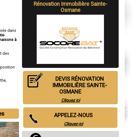
Rénovation Immobilière Sainte-
Osmane
isée dans
nte-
maisons à
t des
sposition
DEVIS RÉNOVATION
rthe
,
IMMOBILIÈRE SAINTE-
OSMANE
Cliquez ici
es
APPELEZ-NOUS
Cliquez-ici