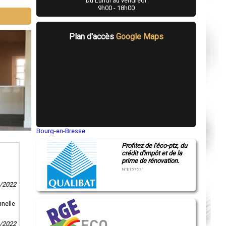
Du Lundi au vendredi
9h00 - 18h00
Plan d'accès
Google Maps
Bourg-en-Bresse
Saint-Quentin
Profitez de l'éco-ptz, du
Montluçon
crédit d'impôt et de la
Manosque
prime de rénovation.
Gap
Nice
N°E157671
Annonay
Charleville-Mézières
2/2022
Pamiers
Troyes
nnelle
Narbonne
Rodez
Marseille
1/2022