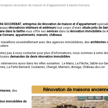
Entreprise rénovation de maison et d'appartement à Sainte-Osmane
été SOCOREBAT
,
entreprise de rénovation de maison et d'appartement
spécial
travaux
rénovations intérieurs et extérieurs
tout corps d'etats
située près de Sai
ne dans la Sarthe
vous offre ses
services
dans la
rénovation immobilière
de
te-Osmane
,
appartements
,
manoirs
,
châteaux
.
 travaillons essentiellement avec des agences immobilières, des
architectes
e
culiers.
sitez pas à nous contacter pour plus d'informations, nous sommes à votre di
 toutes
demandes de devis rénovation immobilière
.
intervenons aussi dans les villes suivantes :
Le Mans
,
La Flèche
,
Sablé-sur-Sa
nnes
,
La Ferté-Bernard
,
Coulaines
,
Changé
,
Mamers
,
Arnage
,
Château-du-Loir
Rénovation de maisons ancienn
errasses
, des
tion immobilière de