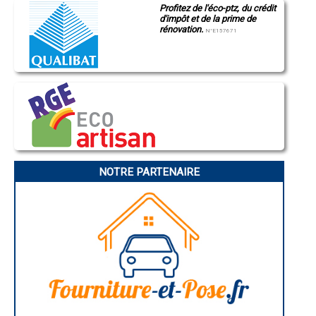
Profitez de l'éco-ptz, du crédit
Montluçon
- Entreprise de rénovation immobilière à Le Luart
d'impôt et de la prime de
Manosque
- Entreprise de rénovation immobilière à Pruillé-le-Chétif
rénovation.
Gap
N°E157671
- Entreprise de rénovation immobilière à Clermont-Créans
Nice
- Entreprise de rénovation immobilière à Torcé-en-Vallée
Annonay
Charleville-Mézières
- Entreprise de rénovation immobilière à Luceau
Pamiers
- Entreprise de rénovation immobilière à Ruillé-sur-Loir
Troyes
- Entreprise de rénovation immobilière à Souligné-sous-Ballon
Narbonne
- Entreprise de rénovation immobilière à Voivres-lès-le-Mans
Rodez
- Entreprise de rénovation immobilière à Bazouges-sur-le-Loir
Marseille
Caen
- Entreprise de rénovation immobilière à Challes
Aurillac
- Entreprise de rénovation immobilière à Juigné-sur-Sarthe
Angoulême
- Entreprise de rénovation immobilière à Joué-l'Abbé
La Rochelle
- Entreprise de rénovation immobilière à Le Bailleul
Bourges
NOTRE PARTENAIRE
- Entreprise de rénovation immobilière à Requeil
Brive-la-Gaillarde
Dijon
- Entreprise de rénovation immobilière à Parigné-le-Pôlin
Saint-Brieuc
- Entreprise de rénovation immobilière à Sillé-le-Philippe
Guéret
- Entreprise de rénovation immobilière à Oizé
Périgueux
- Entreprise de rénovation immobilière à Chaufour-Notre-Dame
Besançon
- Entreprise de rénovation immobilière à La Guierche
Valence
Évreux
- Entreprise de rénovation immobilière à Villaines-sous-Malicorne
Chartres
- Entreprise de rénovation immobilière à Marçon
Brest
- Entreprise de rénovation immobilière à Gesnes-le-Gandelin
Nîmes
- Entreprise de rénovation immobilière à Lhomme
Toulouse
- Entreprise de rénovation immobilière à Saint-Corneille
Auch
Bordeaux