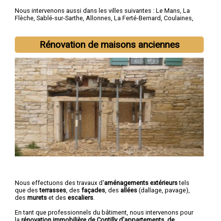
Nous intervenons aussi dans les villes suivantes :
Le Mans
,
La
Flèche
,
Sablé-sur-Sarthe
,
Allonnes
,
La Ferté-Bernard
,
Coulaines
,
Changé
,
Mamers
,
Arnage
,
Château-du-Loir
Rénovation de maisons anciennes
Nous effectuons des travaux d'
aménagements extérieurs
tels
que des
terrasses
, des
façades
, des
allées
(dallage, pavage),
des
murets
et des
escaliers
.
En tant que professionnels du bâtiment, nous intervenons pour
la
rénovation immobilière de Contilly d'appartements, de