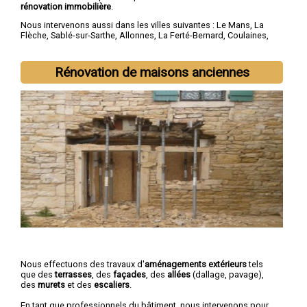
rénovation immobilière
.
Nous intervenons aussi dans les villes suivantes :
Le Mans
,
La
Flèche
,
Sablé-sur-Sarthe
,
Allonnes
,
La Ferté-Bernard
,
Coulaines
,
Changé
,
Mamers
,
Arnage
,
Château-du-Loir
Rénovation de maisons anciennes
Nous effectuons des travaux d'
aménagements extérieurs
tels
que des
terrasses
, des
façades
, des
allées
(dallage, pavage),
des
murets
et des
escaliers
.
En tant que professionnels du bâtiment, nous intervenons pour