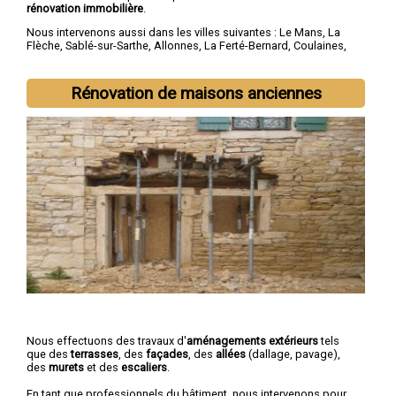
rénovation immobilière
.
Nous intervenons aussi dans les villes suivantes :
Le Mans
,
La
Flèche
,
Sablé-sur-Sarthe
,
Allonnes
,
La Ferté-Bernard
,
Coulaines
,
Changé
,
Mamers
,
Arnage
,
Château-du-Loir
Rénovation de maisons anciennes
Nous effectuons des travaux d'
aménagements extérieurs
tels
que des
terrasses
, des
façades
, des
allées
(dallage, pavage),
des
murets
et des
escaliers
.
En tant que professionnels du bâtiment, nous intervenons pour