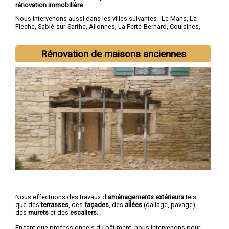
rénovation immobilière
.
Nous intervenons aussi dans les villes suivantes :
Le Mans
,
La
Flèche
,
Sablé-sur-Sarthe
,
Allonnes
,
La Ferté-Bernard
,
Coulaines
,
Changé
,
Mamers
,
Arnage
,
Château-du-Loir
Rénovation de maisons anciennes
Nous effectuons des travaux d'
aménagements extérieurs
tels
que des
terrasses
, des
façades
, des
allées
(dallage, pavage),
des
murets
et des
escaliers
.
En tant que professionnels du bâtiment, nous intervenons pour