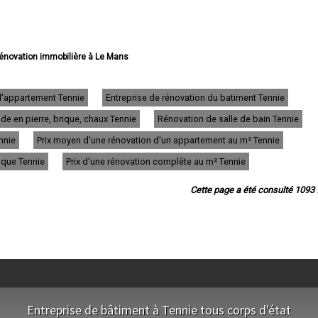
 rénovation immobilière à Le Mans
rénovation immobilière à La Flèche
vation immobilière à Sablé-sur-Sarthe
rénovation immobilière à Allonnes
d'appartement Tennie
Entreprise de rénovation du batiment Tennie
vation immobilière à La Ferté-Bernard
e en pierre, brique, chaux Tennie
Rénovation de salle de bain Tennie
rénovation immobilière à Coulaines
 rénovation immobilière à Changé
nnie
Prix moyen d'une rénovation d'un appartement au m² Tennie
 rénovation immobilière à Mamers
 rénovation immobilière à Arnage
rique Tennie
Prix d'une rénovation complête au m² Tennie
vation immobilière à Parigné-l'Évêque
ovation immobilière à Château-du-Loir
Cette page a été consulté 1093 f
rénovation immobilière à Écommoy
rénovation immobilière à Mulsanne
novation immobilière à Yvré-l'Évêque
énovation immobilière à Bonnétable
 rénovation immobilière à Le Lude
ation immobilière à La Suze-sur-Sarthe
vation immobilière à Savigné-l'Évêque
vation immobilière à Sargé-lès-le-Mans
énovation immobilière à Champagne
Entreprise de bâtiment à Tennie tous corps d'état
novation immobilière à Saint-Calais