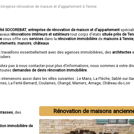
Entreprise rénovation de maison et d'appartement à Tennie
été SOCOREBAT
,
entreprise de rénovation de maison et d'appartement
spécial
travaux
rénovations intérieurs et extérieurs
tout corps d'etats
située près de Ten
he
vous offre ses
services
dans la
rénovation immobilière
de
maisons à Tennie
rtements
,
manoirs
,
châteaux
.
 travaillons essentiellement avec des agences immobilières, des
architectes
e
culiers.
sitez pas à nous contacter pour plus d'informations, nous sommes à votre di
 toutes
demandes de devis rénovation immobilière
.
intervenons aussi dans les villes suivantes :
Le Mans
,
La Flèche
,
Sablé-sur-Sa
nnes
,
La Ferté-Bernard
,
Coulaines
,
Changé
,
Mamers
,
Arnage
,
Château-du-Loir
Rénovation de maisons ancienn
errasses
, des
tion immobilière de