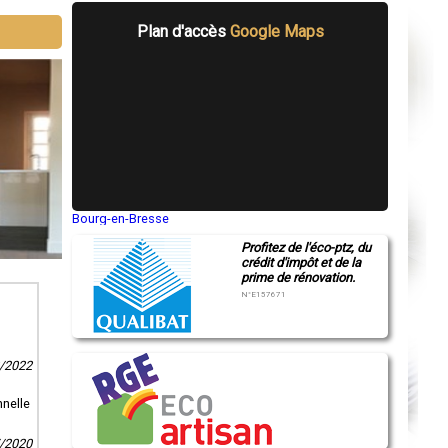
Plan d'accès
Google Maps
Bourg-en-Bresse
Saint-Quentin
Profitez de l'éco-ptz, du
Montluçon
crédit d'impôt et de la
Manosque
prime de rénovation.
Gap
Nice
N°E157671
Annonay
Charleville-Mézières
Pamiers
Troyes
2/2022
Narbonne
Rodez
Marseille
nnelle
Caen
Aurillac
7/2020
Angoulême