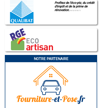
Profitez de l'éco-ptz, du crédit
Montluçon
- Entreprise de rénovation immobilière à Le Luart
d'impôt et de la prime de
Manosque
- Entreprise de rénovation immobilière à Pruillé-le-Chétif
rénovation.
Gap
N°E157671
- Entreprise de rénovation immobilière à Clermont-Créans
Nice
- Entreprise de rénovation immobilière à Torcé-en-Vallée
Annonay
Charleville-Mézières
- Entreprise de rénovation immobilière à Luceau
Pamiers
- Entreprise de rénovation immobilière à Ruillé-sur-Loir
Troyes
- Entreprise de rénovation immobilière à Souligné-sous-Ballon
Narbonne
- Entreprise de rénovation immobilière à Voivres-lès-le-Mans
Rodez
- Entreprise de rénovation immobilière à Bazouges-sur-le-Loir
Marseille
Caen
- Entreprise de rénovation immobilière à Challes
Aurillac
- Entreprise de rénovation immobilière à Juigné-sur-Sarthe
Angoulême
- Entreprise de rénovation immobilière à Joué-l'Abbé
La Rochelle
- Entreprise de rénovation immobilière à Le Bailleul
Bourges
NOTRE PARTENAIRE
- Entreprise de rénovation immobilière à Requeil
Brive-la-Gaillarde
Dijon
- Entreprise de rénovation immobilière à Parigné-le-Pôlin
Saint-Brieuc
- Entreprise de rénovation immobilière à Sillé-le-Philippe
Guéret
- Entreprise de rénovation immobilière à Oizé
Périgueux
- Entreprise de rénovation immobilière à Chaufour-Notre-Dame
Besançon
- Entreprise de rénovation immobilière à La Guierche
Valence
Évreux
- Entreprise de rénovation immobilière à Villaines-sous-Malicorne
Chartres
- Entreprise de rénovation immobilière à Marçon
Brest
- Entreprise de rénovation immobilière à Gesnes-le-Gandelin
Nîmes
- Entreprise de rénovation immobilière à Lhomme
Toulouse
- Entreprise de rénovation immobilière à Saint-Corneille
Auch
Bordeaux