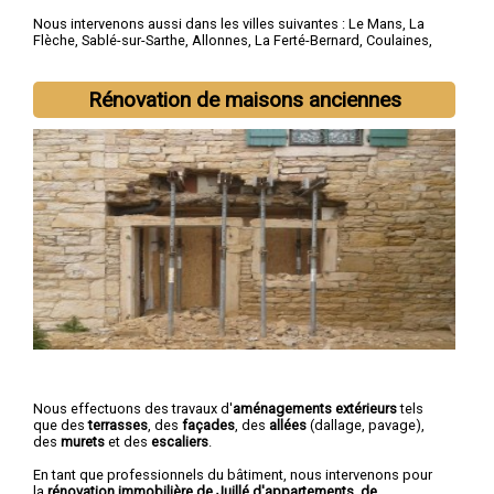
Nous intervenons aussi dans les villes suivantes :
Le Mans
,
La
Flèche
,
Sablé-sur-Sarthe
,
Allonnes
,
La Ferté-Bernard
,
Coulaines
,
Changé
,
Mamers
,
Arnage
,
Château-du-Loir
Rénovation de maisons anciennes
Nous effectuons des travaux d'
aménagements extérieurs
tels
que des
terrasses
, des
façades
, des
allées
(dallage, pavage),
des
murets
et des
escaliers
.
En tant que professionnels du bâtiment, nous intervenons pour
la
rénovation immobilière de Juillé d'appartements, de